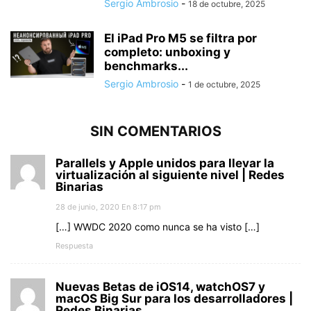
Sergio Ambrosio
-
18 de octubre, 2025
El iPad Pro M5 se filtra por
completo: unboxing y
benchmarks...
Sergio Ambrosio
-
1 de octubre, 2025
SIN COMENTARIOS
Parallels y Apple unidos para llevar la
virtualización al siguiente nivel | Redes
Binarias
28 de junio, 2020 En 8:17 pm
[…] WWDC 2020 como nunca se ha visto […]
Respuesta
Nuevas Betas de iOS14, watchOS7 y
macOS Big Sur para los desarrolladores |
Redes Binarias