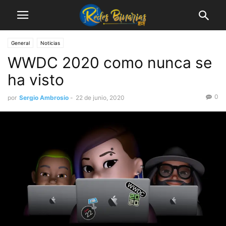
General
Noticias
WWDC 2020 como nunca se
ha visto
0
por
Sergio Ambrosio
-
22 de junio, 2020