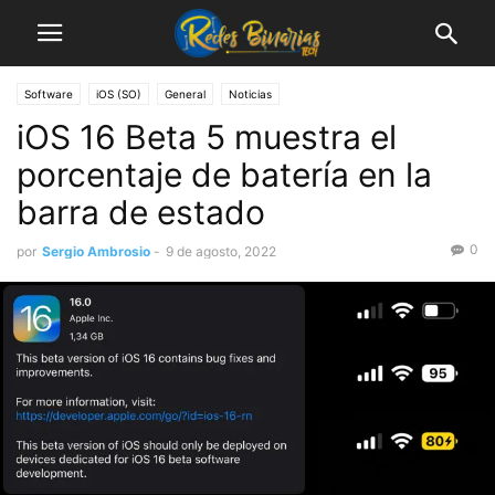
Software
iOS (SO)
General
Noticias
iOS 16 Beta 5 muestra el
porcentaje de batería en la
barra de estado
0
por
Sergio Ambrosio
-
9 de agosto, 2022