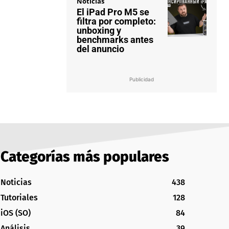
Noticias
El iPad Pro M5 se
filtra por completo:
unboxing y
benchmarks antes
del anuncio
Publicidad
Categorías más populares
Noticias
438
Tutoriales
128
iOS (SO)
84
Análisis
39