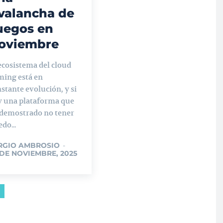
valancha de
uegos en
oviembre
ecosistema del cloud
ming está en
stante evolución, y si
y una plataforma que
 demostrado no tener
do...
RGIO AMBROSIO
-
 DE NOVIEMBRE, 2025