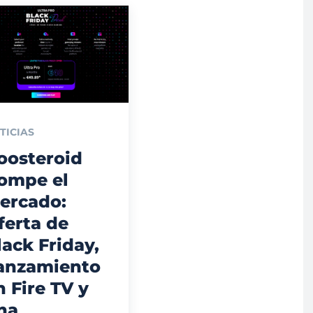
TICIAS
oosteroid
ompe el
ercado:
ferta de
lack Friday,
anzamiento
n Fire TV y
na