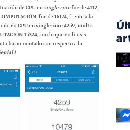
ntuación de
en
single-core
fue de
,
CPU
4112
, fue de
, frente a la
COMPUTACIÓN
16174
Úl
enido en
en
CPU
single-core 4259, multi-
, con lo que en lineas
UTACIÓN
15224
ar
nto ha aumentado con respecto a la
Genial !