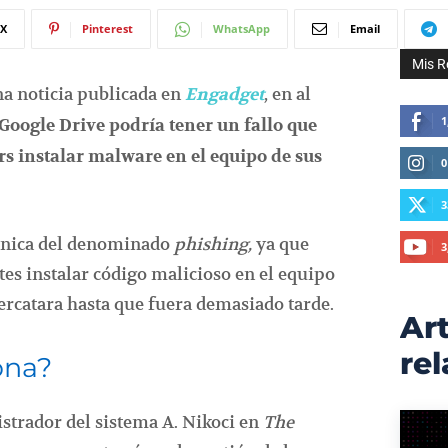
X
Pinterest
WhatsApp
Email
Mis R
a noticia publicada en
, en al
Engadget
1
Google Drive podría tener un fallo que
rs instalar malware en el equipo de sus
0
3
écnica del denominado
phishing,
ya que
3
tes instalar código malicioso en el equipo
percatara hasta que fuera demasiado tarde.
Art
re
ona?
strador del sistema A. Nikoci en
The