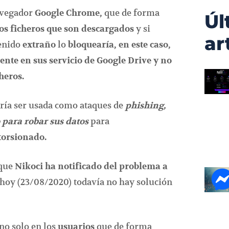
avegador
que de forma
Google Chrome,
Úl
y si
los ficheros que son descargados
ar
tenido
lo
extraño
bloquearía, en este caso,
ente en sus servicio de Google Drive y no
cheros.
dría ser usada como ataques de
phishing,
para
para robar sus datos
torsionado.
 que
Nikoci ha notificado del problema a
e hoy (23/08/2020) todavía no hay solución
no solo en los
que de forma
usuarios