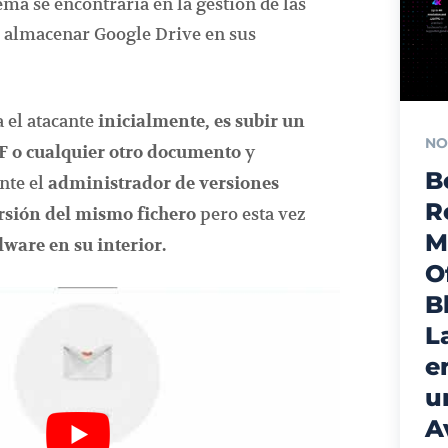
lema se encontraría en la gestión de las
 almacenar Google Drive en sus
 el atacante
inicialmente, es subir un
NO
y
F o cualquier otro documento
B
nte el
administrador de versiones
R
pero esta vez
rsión del mismo fichero
M
lware en su interior.
O
B
L
e
u
A