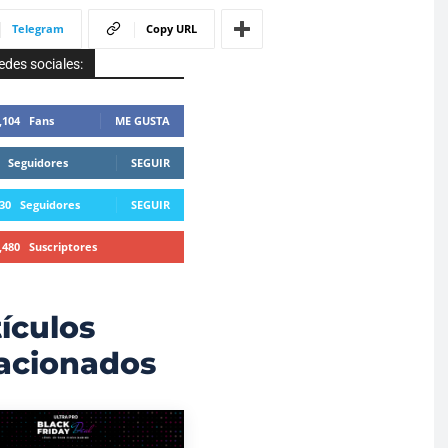
Telegram
Copy URL
edes sociales:
,104
Fans
ME GUSTA
Seguidores
SEGUIR
30
Seguidores
SEGUIR
,480
Suscriptores
SUSCRIBIRTE
ículos
lacionados