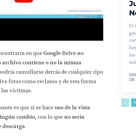
J
N
El 
ga
con
ha
encontraría en que
Google Drive no
ha
mie
 archivo contiene o no la misma
podría camuflarse detrás de cualquier tipo
SE
28
ive fotos como reclamo y de esta forma
 las víctimas.
ante es que si se hace
uso de la vista
con lo que
 ningún cambio,
no sería
.
e descarga