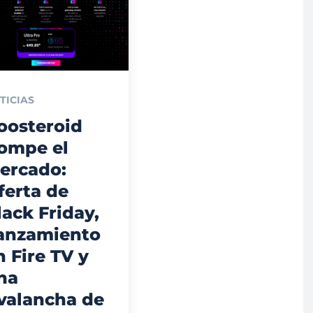
TICIAS
oosteroid
ompe el
ercado:
ferta de
lack Friday,
anzamiento
n Fire TV y
na
valancha de