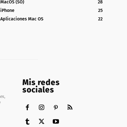
MacOS (SO)
28
iPhone
25
Aplicaciones Mac OS
22
Mis redes
sociales
es,
e