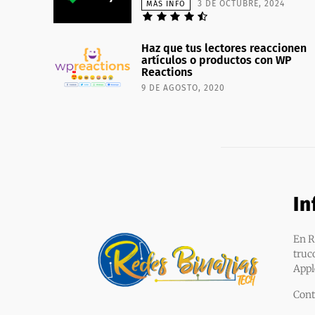
3 DE OCTUBRE, 2024
MÁS INFO
Haz que tus lectores reaccionen
artículos o productos con WP
Reactions
9 DE AGOSTO, 2020
In
En R
truc
Appl
Cont