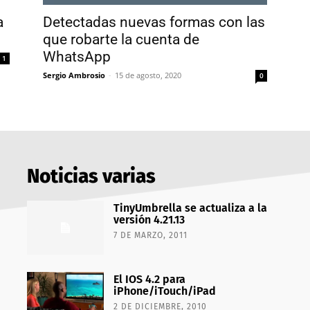
a
Detectadas nuevas formas con las
que robarte la cuenta de
WhatsApp
1
Sergio Ambrosio
-
15 de agosto, 2020
0
Noticias varias
TinyUmbrella se actualiza a la
versión 4.21.13
7 DE MARZO, 2011
El IOS 4.2 para
iPhone/iTouch/iPad
2 DE DICIEMBRE, 2010