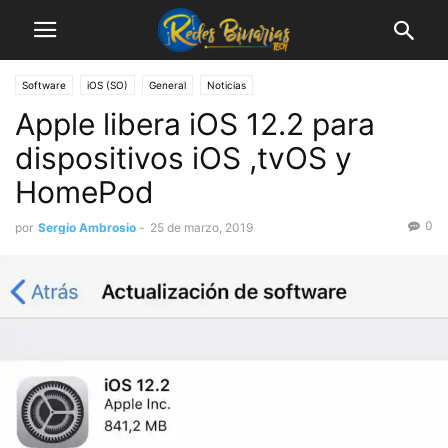
Software
iOS (SO)
General
Noticias
Apple libera iOS 12.2 para
dispositivos iOS ,tvOS y
HomePod
0
por
Sergio Ambrosio
-
25 de marzo, 2019