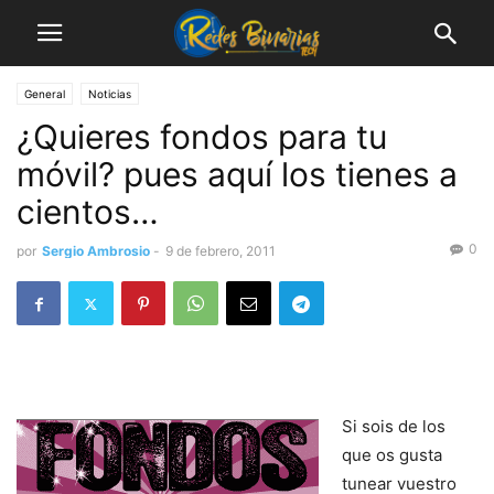
General
Noticias
¿Quieres fondos para tu
móvil? pues aquí los tienes a
cientos…
0
por
Sergio Ambrosio
-
9 de febrero, 2011
Si sois de los
que os gusta
tunear vuestro