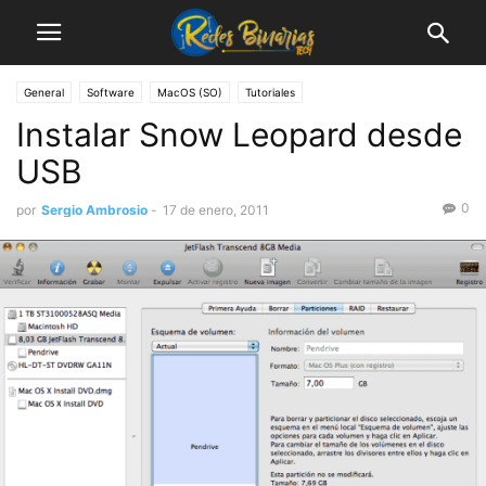
General
Software
MacOS (SO)
Tutoriales
Instalar Snow Leopard desde
USB
0
por
Sergio Ambrosio
-
17 de enero, 2011