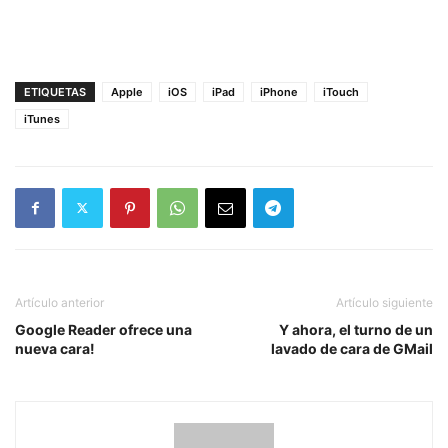
ETIQUETAS
Apple
iOS
iPad
iPhone
iTouch
iTunes
Artículo anterior
Artículo siguiente
Google Reader ofrece una
Y ahora, el turno de un
nueva cara!
lavado de cara de GMail