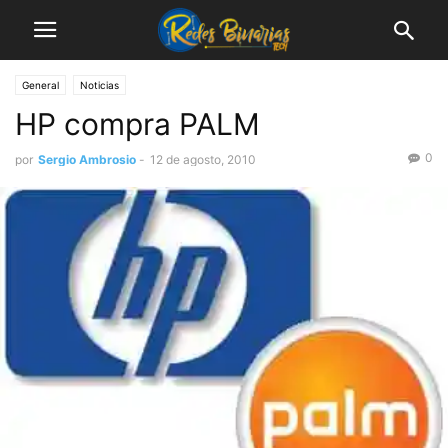
General
Noticias
HP compra PALM
0
por
Sergio Ambrosio
-
12 de agosto, 2010