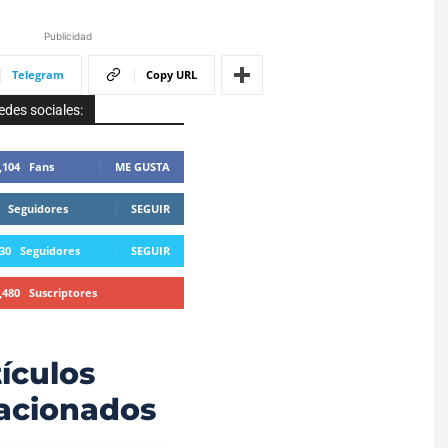
Publicidad
Telegram
Copy URL
edes sociales:
,104
Fans
ME GUSTA
Seguidores
SEGUIR
30
Seguidores
SEGUIR
,480
Suscriptores
SUSCRIBIRTE
ículos
lacionados