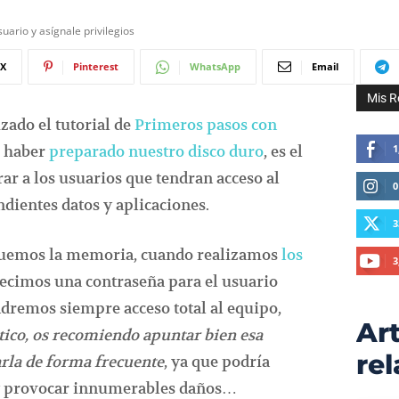
uario y asígnale privilegios
X
Pinterest
WhatsApp
Email
Mis R
zado el tutorial de
Primeros pasos con
e haber
preparado nuestro disco duro
, es el
1
r a los usuarios que tendran acceso al
0
dientes datos y aplicaciones.
3
quemos la memoria, cuando realizamos
los
3
blecimos una contraseña para el usuario
ndremos siempre acceso total al equipo,
Art
co, os recomiendo apuntar bien esa
re
arla de forma frecuente
, ya que podría
y provocar innumerables daños…