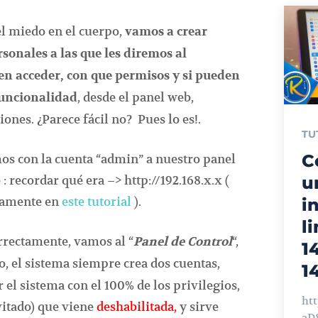
el miedo en el cuerpo,
vamos a crear
sonales a las que les diremos al
n acceder, con que permisos y si pueden
, desde el panel web,
funcionalidad
iones. ¿Parece fácil no? Pues lo es!.
TU
C
s con la cuenta “admin” a nuestro panel
 recordar qué era –> http://192.168.x.x (
u
iamente en
este tutorial
).
i
l
rrectamente, vamos al “
“,
Panel de Control
1
to, el sistema siempre crea dos cuentas,
1
r el sistema con el 100% de los privilegios,
ht
vitado) que viene
deshabilitada,
y sirve
aD82U Ho