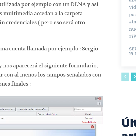
utilizada por ejemplo con un DLNA y así
ví
s multimedia accedan a la carpeta
pod
#in
n credenciales ( pero eso será otro
nu
#iP
una cuenta llamada por ejemplo : Sergio
SE
19
 nos aparecerá el siguiente formulario,
r con al menos los campos señalados con
ones finales :
Úl