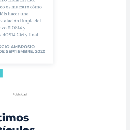
deo os muestro cómo
éis hacer una
stalación limpia del
evo #iOS14 y
adOS14 GM y final....
RGIO AMBROSIO
-
 DE SEPTIEMBRE, 2020
Publicidad
timos