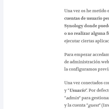
Una vez os he metido 
cuentas de usuario per
Synology
donde puede
o no realizar alguna 
ejecutar ciertas aplicac
Para empezar accedamo
de administración web :
la configuramos prev
Una vez conectados co
y “
“. Por defec
Usuario
“
admin
” para gestiona
y la cuenta “
guest
” (In