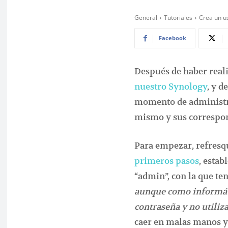
General
Tutoriales
Crea un us
Facebook
Después de haber reali
nuestro Synology
, y d
momento de administra
mismo y sus correspon
Para empezar, refres
primeros pasos
, esta
“admin”, con la que te
aunque como informáti
contraseña y no utiliz
caer en malas manos 