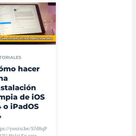
TORIALES
ómo hacer
na
nstalación
impia de iOS
4 o iPadOS
4
tps://youtu.be/S7d8qP
la! En este