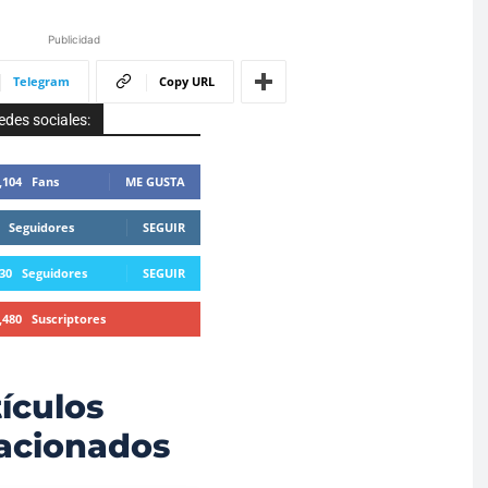
Publicidad
Telegram
Copy URL
edes sociales:
,104
Fans
ME GUSTA
Seguidores
SEGUIR
30
Seguidores
SEGUIR
,480
Suscriptores
SUSCRIBIRTE
ículos
lacionados