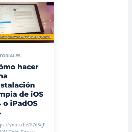
TORIALES
ómo hacer
na
nstalación
impia de iOS
4 o iPadOS
4
tps://youtu.be/S7d8qP
la! En este