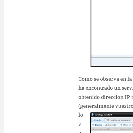
Como se observa en la
ha encontrado un serv
obtenido dirección IP
(generalmente vuestro
lo
s
e