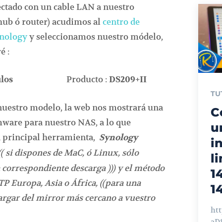
ctado con un cable LAN a nuestro
hub ó router) acudimos al
centro de
ynology
y seleccionamos nuestro módelo,
é :
Producto :
ulos
DS209+II
TU
nuestro modelo, la web nos mostrará una
C
rmware para nuestro NAS, a lo que
u
a principal herramienta,
Synology
i
( si dispones de MaC, ó Linux, sólo
l
a correspondiente descarga ))) y el método
1
TP Europa, Asia o África, ((para una
1
argar del mirror más cercano a vuestro
ht
aD82U Ho