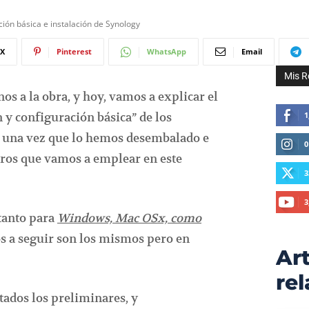
ión básica e instalación de Synology
X
Pinterest
WhatsApp
Email
Mis R
 a la obra, y hoy, vamos a explicar el
n y configuración básica” de los
1
, una vez que lo hemos desembalado e
0
uros que vamos a emplear en este
3
3
 tanto para
Windows, Mac OSx, como
os a seguir son los mismos pero en
Art
re
ados los preliminares, y