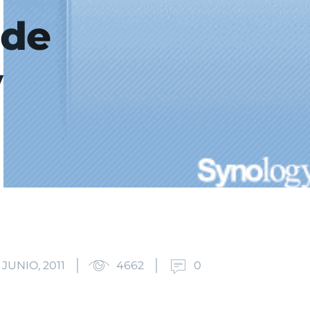
 de
y
 JUNIO, 2011
4662
0