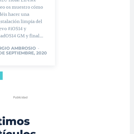
deo os muestro cómo
éis hacer una
stalación limpia del
evo #iOS14 y
adOS14 GM y final....
RGIO AMBROSIO
-
 DE SEPTIEMBRE, 2020
Publicidad
timos