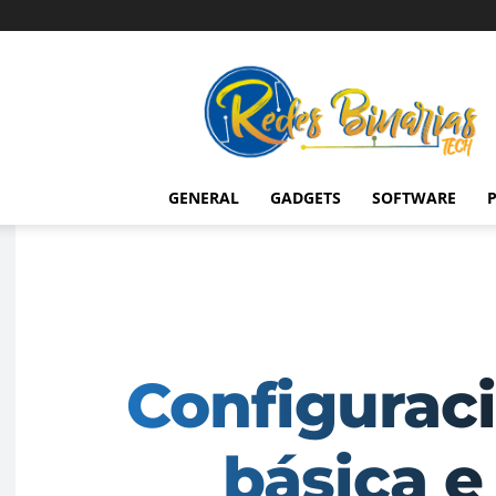
Redes
Binarias
Tech
GENERAL
GADGETS
SOFTWARE
P
Configurac
básica e