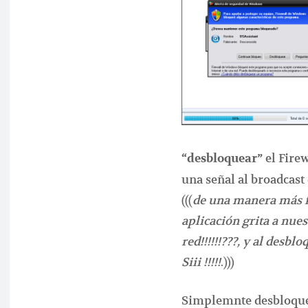
el Firew
“desbloquear”
una señal al broadcast 
(((
de una manera más fá
aplicación grita a nue
red!!!!!!???, y al desbl
Siii !!!!!
.)))
Simplemnte desbloquea