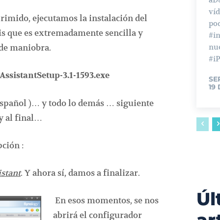
ví
imido, ejecutamos la instalación del
pod
s que es extremadamente sencilla y
#in
de maniobra.
nu
#iP
ssistantSetup-3.1-1593.exe
SE
19
Español )… y todo lo demás … siguiente
y al final…
ción :
stant
. Y ahora sí, damos a finalizar.
Úl
En esos momentos, se nos
abrirá el configurador