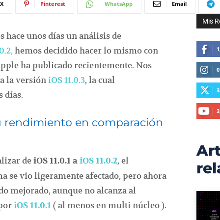
X
Pinterest
WhatsApp
Email
Mis R
s hace unos días un análisis de
0.2,
hemos decidido hacer lo mismo con
1
Apple ha publicado recientemente. Nos
0
a la versión
iOS 11.0.3
, la cual
3
 días.
3
u rendimiento en comparación
Art
alizar de
, el
iOS 11.0.1 a
iOS 11.0.2
re
a se vio ligeramente afectado, pero ahora
ido mejorado, aunque no alcanza al
 por
( al menos en multi núcleo ).
iOS 11.0.1