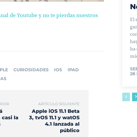
N
anal de Youtube y no te pierdas nuestros
El 
ga
con
ha
ha
mie
SE
PLE
CURIOSIDADES
IOS
IPAD
28
IAS
RIOR
ARTÍCULO SIGUIENTE
á
Apple iOS 11.1 Beta
 casi la
3, tvOS 11.1 y watOS
s
4.1 lanzada al
público