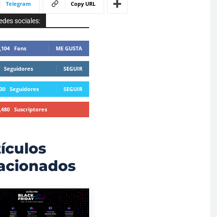
Telegram
Copy URL
edes sociales:
,104
Fans
ME GUSTA
Seguidores
SEGUIR
30
Seguidores
SEGUIR
,480
Suscriptores
SUSCRIBIRTE
ículos
lacionados