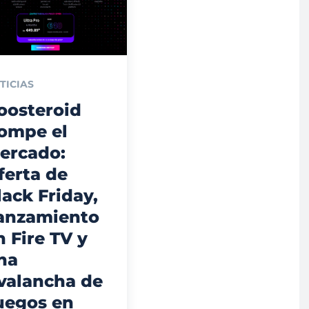
TICIAS
oosteroid
ompe el
ercado:
ferta de
lack Friday,
anzamiento
n Fire TV y
na
valancha de
uegos en