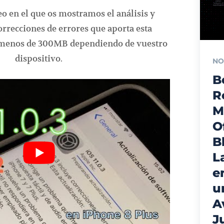
o en el que os mostramos el análisis y
rrecciones de errores que aporta esta
o menos de 300MB dependiendo de vuestro
dispositivo.
NO
B
R
M
O
B
L
e
u
A
J