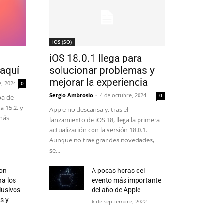
iOS (SO)
iOS 18.0.1 llega para
 aquí
solucionar problemas y
mejorar la experiencia
e, 2024
0
Sergio Ambrosio
-
4 de octubre, 2024
0
ba de
a 15.2, y
Apple no descansa y, tras el
más
lanzamiento de iOS 18, llega la primera
actualización con la versión 18.0.1.
Aunque no trae grandes novedades,
se...
con
A pocas horas del
ha los
evento más importante
lusivos
del año de Apple
s y
6 de septiembre, 2022