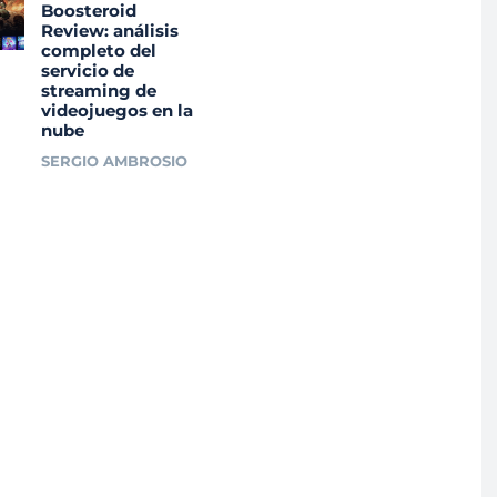
Boosteroid
Review: análisis
completo del
servicio de
streaming de
videojuegos en la
nube
SERGIO AMBROSIO