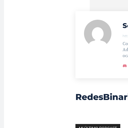
S
ht
Co
Ad
oc
RedesBinar