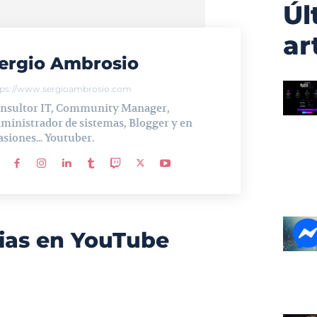
Úl
ar
ergio Ambrosio
tps://www.sergioambrosio.com
nsultor IT, Community Manager,
ministrador de sistemas, Blogger y en
asiones... Youtuber.
ias en YouTube