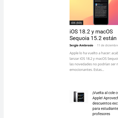
iOS (SO)
iOS 18.2 y macOS
Sequoia 15.2 están
Sergio Ambrosio
-
11 de diciembr
Apple lo ha vuelto a hacer: aca
lanzar iOS 18.2 y macOS Sequoi
las novedades no podrían ser 
emocionantes. Estas...
¡Vuelta al cole 
Apple! Aprovec
descuentos exc
para estudiante
profesores