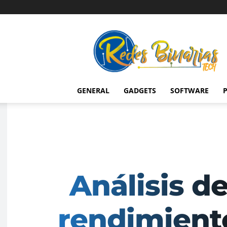
Redes
Binarias
Tech
GENERAL
GADGETS
SOFTWARE
P
Análisis d
rendimient