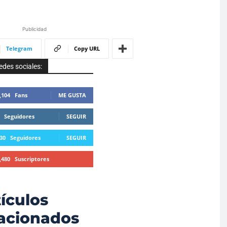
Publicidad
Telegram
Copy URL
edes sociales:
,104
Fans
ME GUSTA
Seguidores
SEGUIR
30
Seguidores
SEGUIR
,480
Suscriptores
SUSCRIBIRTE
ículos
lacionados