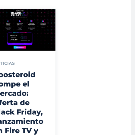
TICIAS
oosteroid
ompe el
ercado:
ferta de
lack Friday,
anzamiento
n Fire TV y