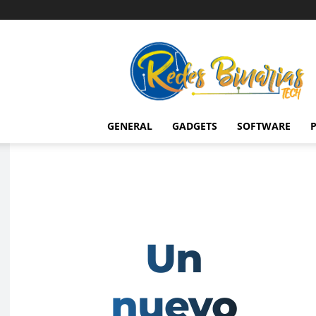
Redes
Binarias
Tech
GENERAL
GADGETS
SOFTWARE
P
Un
nuevo