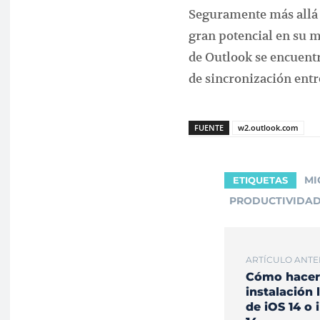
Seguramente más allá 
gran potencial en su m
de Outlook se encuent
de sincronización entre
FUENTE
w2.outlook.com
MI
ETIQUETAS
PRODUCTIVIDA
ARTÍCULO ANTE
Cómo hacer
instalación 
de iOS 14 o