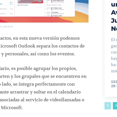
u
A
J
ta general.
N
tactos, en esta nueva versión podemos
El 
crosoft Outlook separa los contactos de
ga
con
y personales, así como los eventos.
ha
ha
ario, es posible agrupar los propios,
mie
rten y los grupales que se encuentren en
SE
o lado, se integra perfectamente con
28
te arrastrar y soltar en el calendario
asociadas al servicio de videollamadas o
 Microsoft.