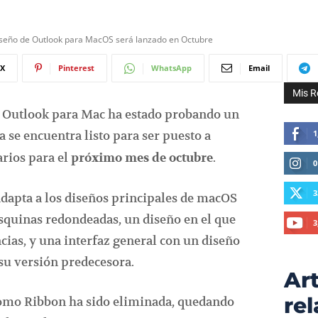
seño de Outlook para MacOS será lanzado en Octubre
X
Pinterest
WhatsApp
Email
Mis R
 Outlook para Mac ha estado probando un
a se encuentra listo para ser puesto a
1
arios para el
.
próximo mes de octubre
0
3
adapta a los diseños principales de macOS
 esquinas redondeadas, un diseño en el que
3
cias, y una interfaz general con un diseño
su versión predecesora.
Art
re
como Ribbon ha sido eliminada, quedando