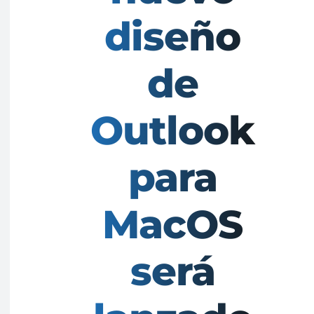
diseño
de
Outlook
para
MacOS
será