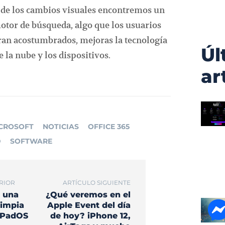
de los cambios visuales encontremos un
otor de búsqueda, algo que los usuarios
ran acostumbrados, mejoras la tecnología
Úl
 la nube y los dispositivos.
ar
CROSOFT
NOTICIAS
OFFICE 365
D
SOFTWARE
RIOR
ARTÍCULO SIGUIENTE
 una
¿Qué veremos en el
limpia
Apple Event del día
 iPadOS
de hoy? iPhone 12,