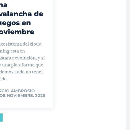
na
valancha de
uegos en
oviembre
ecosistema del cloud
ming está en
stante evolución, y si
y una plataforma que
 demostrado no tener
do...
RGIO AMBROSIO
-
 DE NOVIEMBRE, 2025