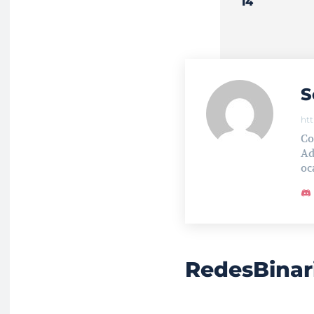
14
S
ht
Co
Ad
oc
RedesBinar