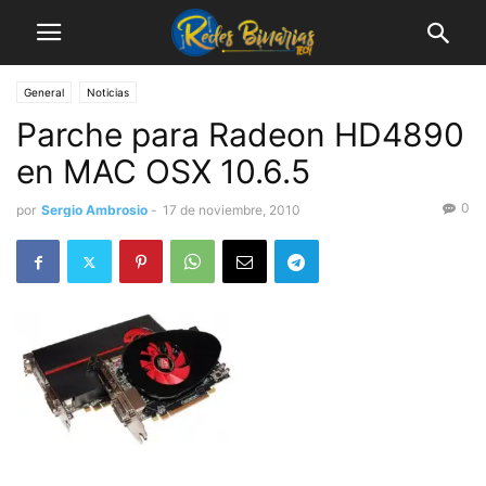
General
Noticias
Parche para Radeon HD4890
en MAC OSX 10.6.5
0
por
Sergio Ambrosio
-
17 de noviembre, 2010