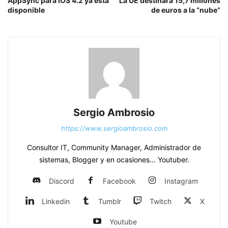
AppSync para IOS 4.2 ya está
La UE destinará 15,7 millones
disponible
de euros a la “nube”
Sergio Ambrosio
https://www.sergioambrosio.com
Consultor IT, Community Manager, Administrador de
sistemas, Blogger y en ocasiones... Youtuber.
Discord
Facebook
Instagram
Linkedin
Tumblr
Twitch
X
Youtube