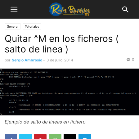
General
Tutoriales
Quitar ^M en los ficheros (
salto de linea )
0
por
Sergio Ambrosio
-
3 de julio, 2014
Ejemplo de salto de lineas en fichero