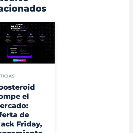
lacionados
TICIAS
oosteroid
ompe el
ercado:
ferta de
lack Friday,