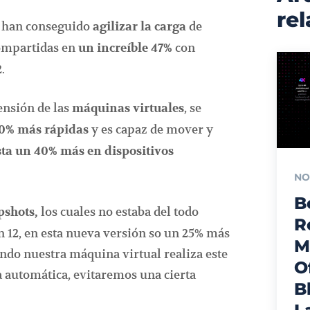
re
, han conseguido
de
agilizar la carga
compartidas en
con
un increíble 47%
.
ensión de las
, se
máquinas virtuales
y es capaz de mover y
0% más rápidas
asta un 40% más en dispositivos
NO
B
los cuales no estaba del todo
pshots,
R
ón 12, en esta nueva versión so un 25% más
M
ando nuestra máquina virtual realiza este
O
a automática, evitaremos una cierta
B