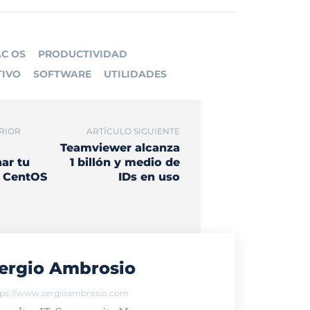
C OS
PRODUCTIVIDAD
TIVO
SOFTWARE
UTILIDADES
RIOR
ARTÍCULO SIGUIENTE
Teamviewer alcanza
ar tu
1 billón y medio de
n CentOS
IDs en uso
ergio Ambrosio
tps://www.sergioambrosio.com