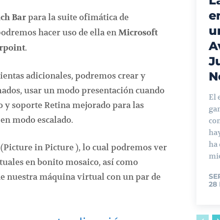
L
e
para la suite ofimática de
ch Bar
u
podremos hacer uso de ella en
Microsoft
A
.
rpoint
J
N
ientas adicionales, podremos crear y
mados, usar un modo presentación cuando
El 
o y soporte Retina mejorado para las
ga
 en modo escalado.
con
ha
ha
P (Picture in Picture ), lo cual podremos ver
mie
tuales en bonito mosaico, así como
de nuestra máquina virtual con un par de
SE
28