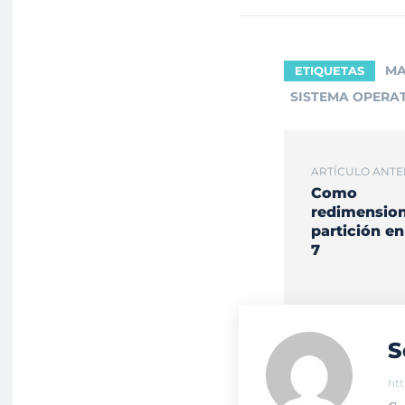
MA
ETIQUETAS
SISTEMA OPERA
ARTÍCULO ANTE
Como
redimension
partición e
7
S
ht