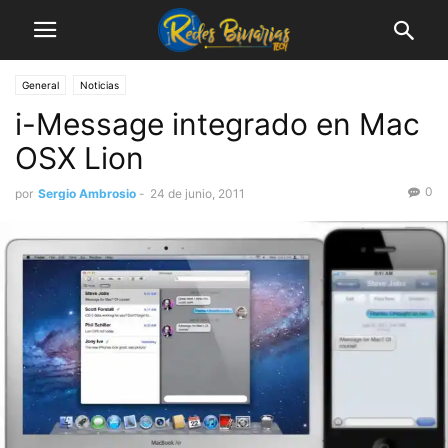
General
Noticias
i-Message integrado en Mac
OSX Lion
0
por
Sergio Ambrosio
-
24 de junio, 2011