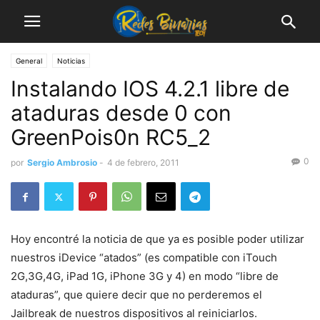
General
Noticias
Instalando IOS 4.2.1 libre de
ataduras desde 0 con
GreenPois0n RC5_2
0
por
Sergio Ambrosio
-
4 de febrero, 2011
Hoy encontré la noticia de que ya es posible poder utilizar
nuestros iDevice “atados” (es compatible con iTouch
2G,3G,4G, iPad 1G, iPhone 3G y 4) en modo “libre de
ataduras”, que quiere decir que no perderemos el
Jailbreak de nuestros dispositivos al reiniciarlos.