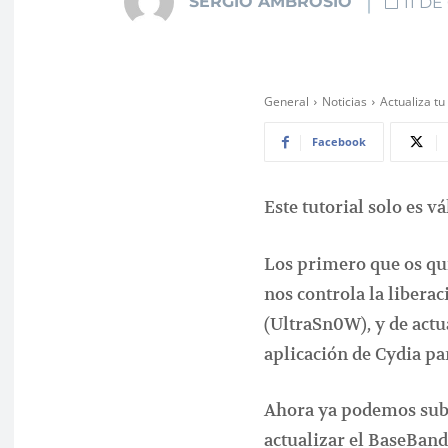
SERGIO AMBROSIO
11 DE
General
Noticias
Actualiza tu
Facebook
Este tutorial solo es v
Los primero que os qui
nos controla la libera
(UltraSn0W), y de actu
aplicación de Cydia pa
Ahora ya podemos subi
actualizar el BaseBand