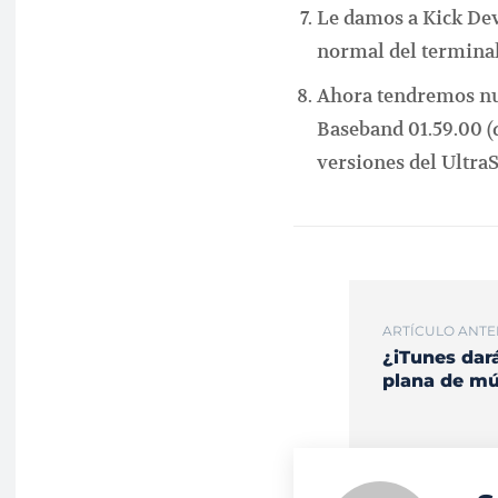
Le damos a Kick Dev
normal del termina
Ahora tendremos nue
Baseband 01.59.00 (
versiones del Ultr
ARTÍCULO ANTE
¿iTunes dará
plana de mú