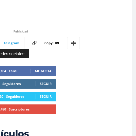
Publicidad
Telegram
Copy URL
edes sociales:
,104
Fans
ME GUSTA
Seguidores
SEGUIR
30
Seguidores
SEGUIR
,480
Suscriptores
SUSCRIBIRTE
ículos