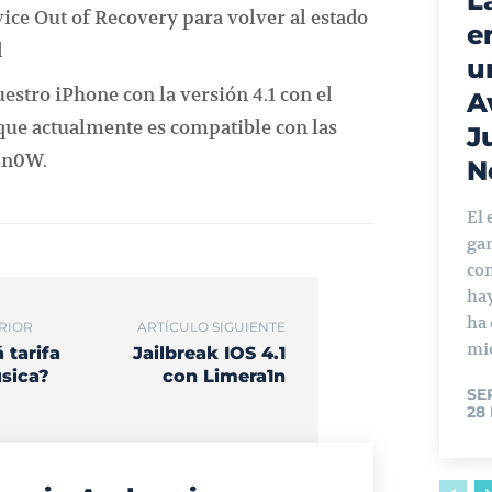
L
ice Out of Recovery para volver al estado
e
l
u
stro iPhone con la versión 4.1 con el
A
que actualmente es compatible con las
J
aSn0W.
N
El 
ga
con
ha
ha
RIOR
ARTÍCULO SIGUIENTE
mie
 tarifa
Jailbreak IOS 4.1
sica?
con Limera1n
SE
28