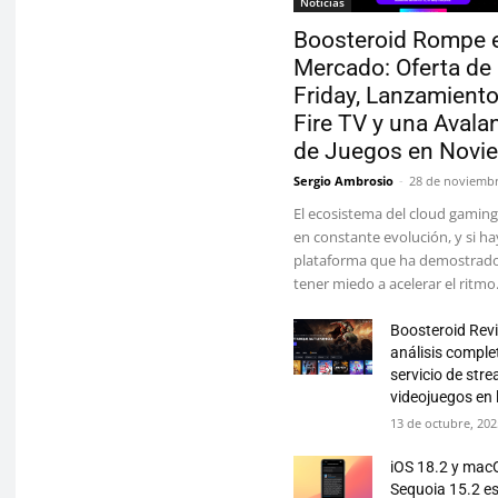
Noticias
Boosteroid Rompe e
Mercado: Oferta de
Friday, Lanzamiento
Fire TV y una Avala
de Juegos en Novi
Sergio Ambrosio
-
28 de noviembr
El ecosistema del cloud gaming
en constante evolución, y si h
plataforma que ha demostrad
tener miedo a acelerar el ritmo.
Boosteroid Rev
análisis comple
servicio de str
videojuegos en 
13 de octubre, 20
iOS 18.2 y mac
Sequoia 15.2 e