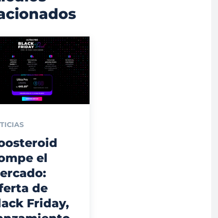
lacionados
TICIAS
oosteroid
ompe el
ercado:
ferta de
lack Friday,