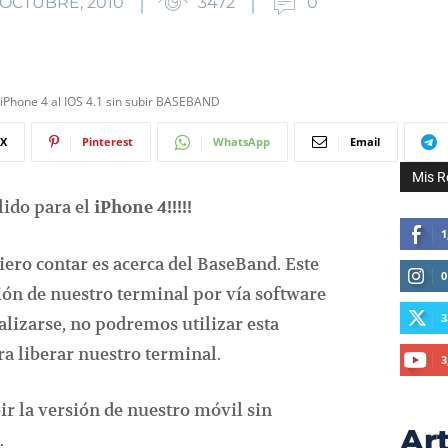
 OCTUBRE, 2010
3472
0
 iPhone 4 al IOS 4.1 sin subir BASEBAND
X
Pinterest
WhatsApp
Email
Mis R
álido para el
iPhone 4!!!!!
1
ero contar es acerca del BaseBand. Este
0
ción de nuestro terminal por vía software
3
alizarse, no podremos utilizar esta
ra liberar nuestro terminal.
3
r la versión de nuestro móvil sin
Art
.