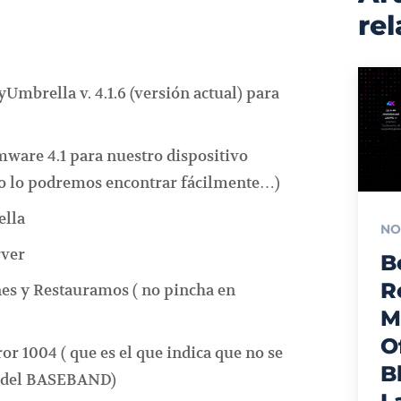
re
Umbrella v. 4.1.6 (versión actual) para
ware 4.1 para nuestro dispositivo
o lo podremos encontrar fácilmente…)
lla
NO
rver
B
R
es y Restauramos ( no pincha en
M
O
r 1004 ( que es el que indica que no se
B
ón del BASEBAND)