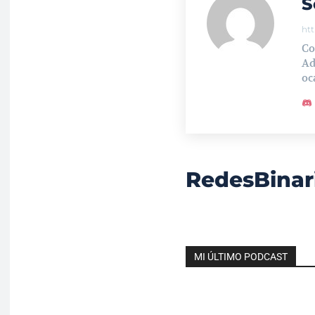
S
ht
Co
Ad
oc
RedesBinar
MI ÚLTIMO PODCAST