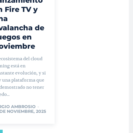
anzamiento
n Fire TV y
na
valancha de
uegos en
oviembre
ecosistema del cloud
ming está en
stante evolución, y si
y una plataforma que
 demostrado no tener
do...
RGIO AMBROSIO
-
 DE NOVIEMBRE, 2025