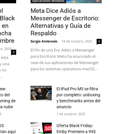
Aplicaciones Windows
l
Meta Dice Adiós a
 Black
Messenger de Escritorio:
 en
Alternativas y Guía de
ncha
Respaldo
embre
Sergio Ambrosio
-
18 de octubre, 2025
0
e, 2025
El Fin de una Era: Adiós a Messenger
0
para Escritorio Meta ha anunciado el
 está
cese de sus aplicaciones de Messenger
ay una
para los sistemas operativos macOS...
o no
..
iew:
El iPad Pro M5 se filtra
to del
por completo: unboxing
eaming de
y benchmarks antes del
la nube
anuncio
25
1 de octubre, 2025
OS
Oferta Black Friday:
stán aquí
Emby Premiere a 99$