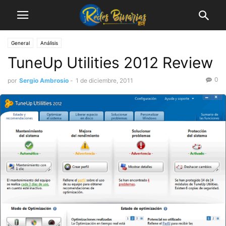
General
Análisis
TuneUp Utilities 2012 Review
0
por
Sergio Ambrosio
-
1 de diciembre, 2011