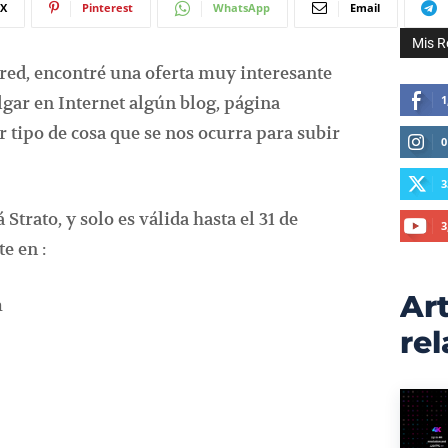
X
Pinterest
WhatsApp
Email
Mis R
red, encontré una oferta muy interesante
lgar en Internet algún blog, página
1
r tipo de cosa que se nos ocurra para subir
0
3
á Strato, y solo es válida hasta el 31 de
3
te en :
Art
m
re