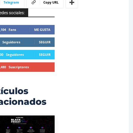
Telegram
Copy URL
edes sociales:
,104
Fans
ME GUSTA
Seguidores
SEGUIR
30
Seguidores
SEGUIR
,480
Suscriptores
SUSCRIBIRTE
ículos
lacionados