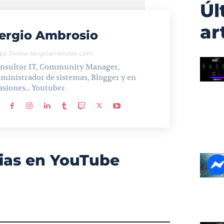
Úl
ar
ergio Ambrosio
tps://www.sergioambrosio.com
nsultor IT, Community Manager,
ministrador de sistemas, Blogger y en
asiones... Youtuber.
ias en YouTube