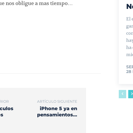
 que nos obligue a mas tiempo…
N
El 
ga
con
ha
ha
mie
SE
28
RIOR
ARTÍCULO SIGUIENTE
iculos
iPhone 5 ya en
os
pensamientos…