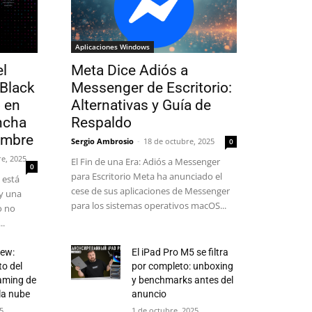
Aplicaciones Windows
l
Meta Dice Adiós a
 Black
Messenger de Escritorio:
 en
Alternativas y Guía de
ncha
Respaldo
embre
Sergio Ambrosio
-
18 de octubre, 2025
0
e, 2025
El Fin de una Era: Adiós a Messenger
0
para Escritorio Meta ha anunciado el
 está
cese de sus aplicaciones de Messenger
ay una
para los sistemas operativos macOS...
o no
..
iew:
El iPad Pro M5 se filtra
to del
por completo: unboxing
eaming de
y benchmarks antes del
la nube
anuncio
25
1 de octubre, 2025