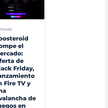
TICIAS
oosteroid
ompe el
ercado:
ferta de
lack Friday,
anzamiento
n Fire TV y
na
valancha de
uegos en