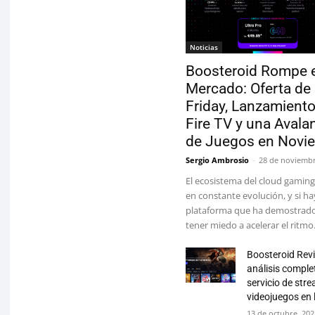
Noticias
Boosteroid Rompe e
Mercado: Oferta de
Friday, Lanzamiento
Fire TV y una Avala
de Juegos en Novi
Sergio Ambrosio
-
28 de noviembr
El ecosistema del cloud gaming
en constante evolución, y si h
plataforma que ha demostrad
tener miedo a acelerar el ritmo.
Boosteroid Rev
análisis comple
servicio de str
videojuegos en 
13 de octubre, 20