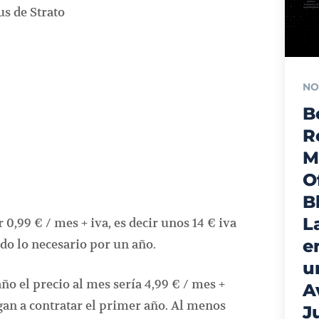
s de Strato
NO
B
R
M
O
B
L
 0,99 € / mes + iva, es decir unos 14 € iva
e
do lo necesario por un año.
u
ño el precio al mes sería 4,99 € / mes +
A
igan a contratar el primer año. Al menos
J