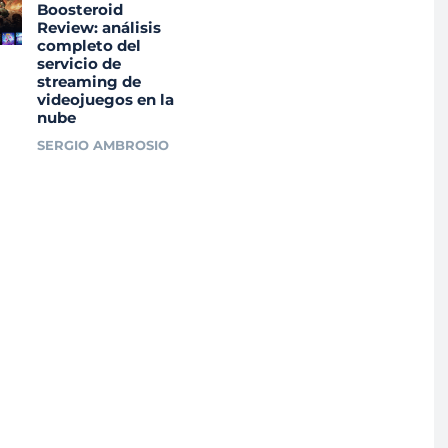
Boosteroid
Review: análisis
completo del
servicio de
streaming de
videojuegos en la
nube
SERGIO AMBROSIO