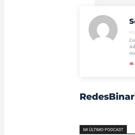
S
ht
Co
Ad
oc
RedesBinar
MI ÚLTIMO PODCAST