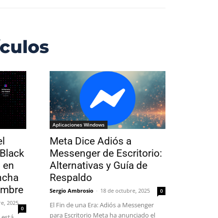
ículos
Aplicaciones Windows
l
Meta Dice Adiós a
 Black
Messenger de Escritorio:
 en
Alternativas y Guía de
ncha
Respaldo
embre
Sergio Ambrosio
-
18 de octubre, 2025
0
e, 2025
El Fin de una Era: Adiós a Messenger
0
para Escritorio Meta ha anunciado el
 está