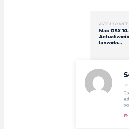
ARTÍCULO ANTE
Mac OSX 10.
Actualizaci
lanzada…
S
ht
Co
Ad
oc