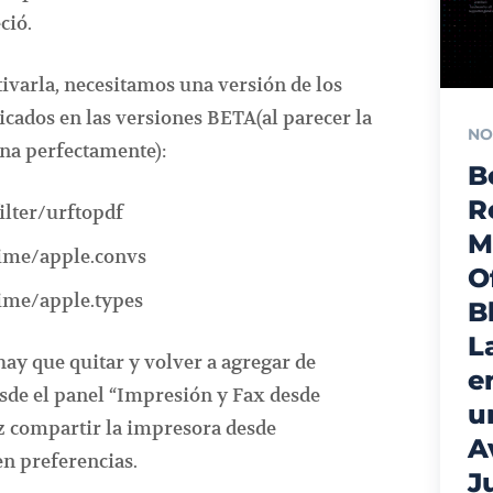
ció.
tivarla, necesitamos una versión de los
icados en las versiones BETA(al parecer la
NO
na perfectamente):
B
R
ilter/urftopdf
M
ime/apple.convs
O
ime/apple.types
B
L
 hay que quitar y volver a agregar de
e
sde el panel “Impresión y Fax desde
u
ez compartir la impresora desde
A
n preferencias.
J