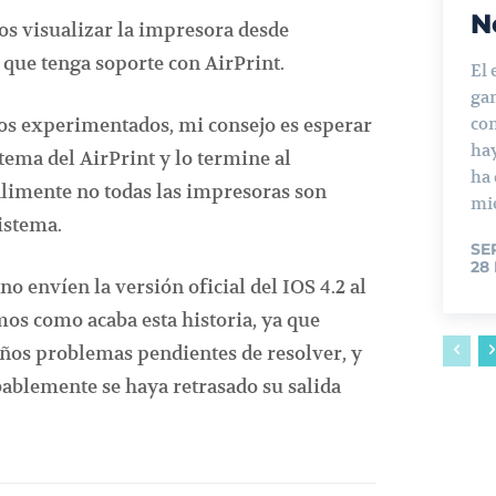
N
s visualizar la impresora desde
 que tenga soporte con AirPrint.
El 
ga
os experimentados, mi consejo es esperar
con
ha
tema del AirPrint y lo termine al
ha
alimente no todas las impresoras son
mie
istema.
SE
28
o envíen la versión oficial del IOS 4.2 al
mos como acaba esta historia, ya que
ños problemas pendientes de resolver, y
bablemente se haya retrasado su salida