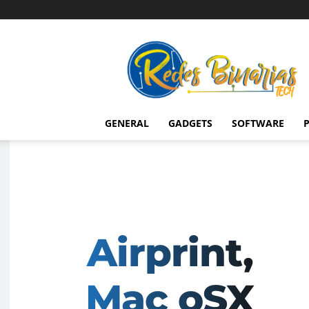
Redes
Binarias
Tech
GENERAL
GADGETS
SOFTWARE
P
Airprint,
Mac oSX