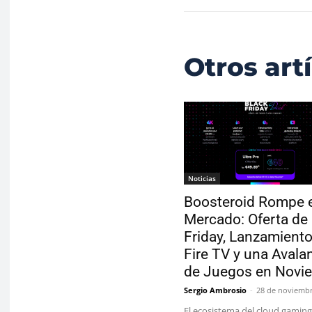
Otros art
Noticias
Boosteroid Rompe e
Mercado: Oferta de
Friday, Lanzamiento
Fire TV y una Avala
de Juegos en Novi
Sergio Ambrosio
-
28 de noviembr
El ecosistema del cloud gaming