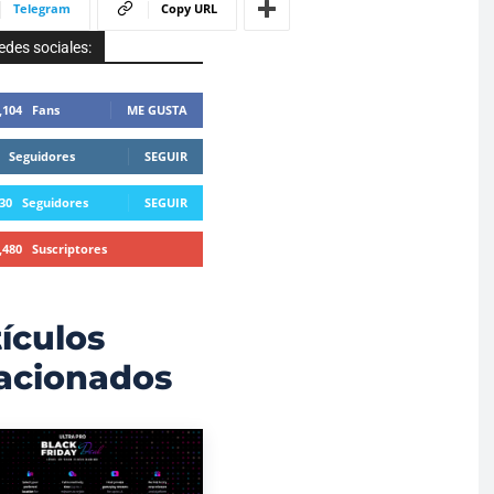
Telegram
Copy URL
edes sociales:
,104
Fans
ME GUSTA
Seguidores
SEGUIR
30
Seguidores
SEGUIR
,480
Suscriptores
SUSCRIBIRTE
ículos
lacionados