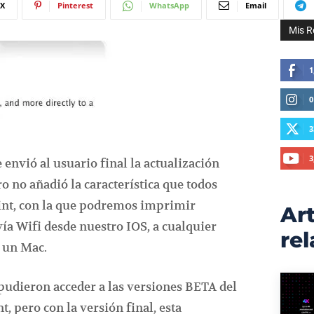
X
Pinterest
WhatsApp
Email
Mis R
1
0
3
3
 envió al usuario final la actualización
o no añadió la característica que todos
int, con la que podremos imprimir
Art
a Wifi desde nuestro IOS, a cualquier
re
 un Mac.
pudieron acceder a las versiones BETA del
nt, pero con la versión final, esta