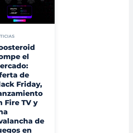
TICIAS
oosteroid
ompe el
ercado:
ferta de
lack Friday,
anzamiento
n Fire TV y
na
valancha de
uegos en