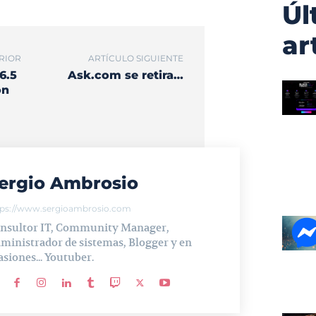
Úl
ar
RIOR
ARTÍCULO SIGUIENTE
6.5
Ask.com se retira…
ón
ergio Ambrosio
tps://www.sergioambrosio.com
nsultor IT, Community Manager,
ministrador de sistemas, Blogger y en
asiones... Youtuber.