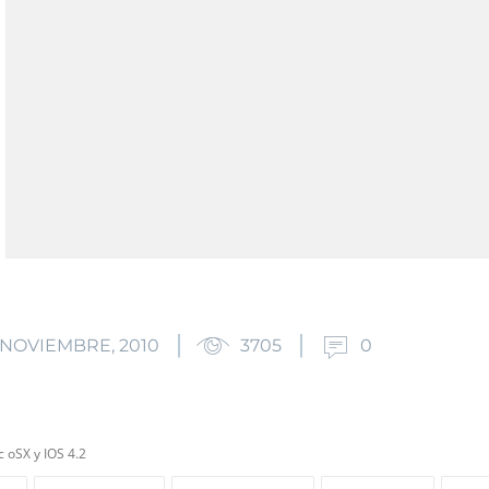
E NOVIEMBRE, 2010
3705
0
c oSX y IOS 4.2