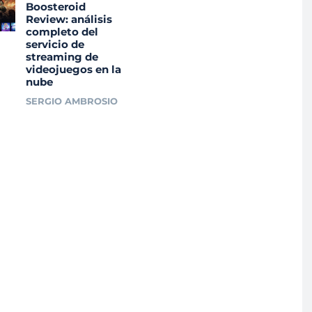
Boosteroid
Review: análisis
completo del
servicio de
streaming de
videojuegos en la
nube
SERGIO AMBROSIO