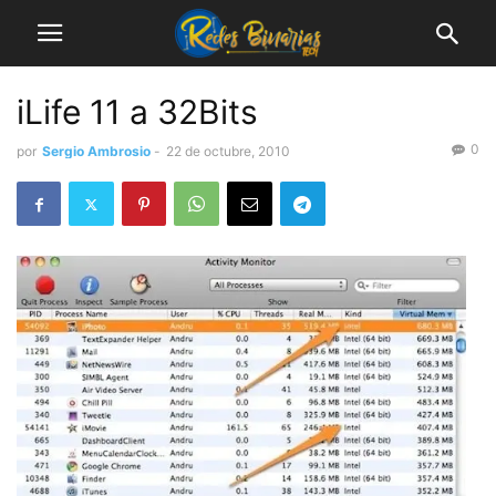
iLife 11 a 32Bits
0
por
Sergio Ambrosio
-
22 de octubre, 2010