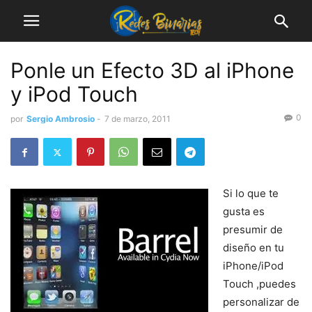
Ponle un Efecto 3D al iPhone
y iPod Touch
0
por
Sergio Ambrosio
-
7 de marzo, 2011
Si lo que te
gusta es
presumir de
diseño en tu
iPhone/iPod
Touch ,puedes
personalizar de