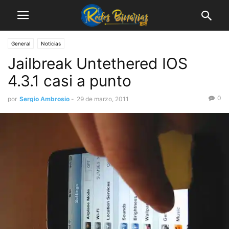
General
Noticias
Jailbreak Untethered IOS
4.3.1 casi a punto
0
por
Sergio Ambrosio
-
29 de marzo, 2011