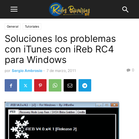
General
Tutoriales
Soluciones los problemas
con iTunes con iReb RC4
para Windows
0
por
Sergio Ambrosio
-
7 de marzo, 2011