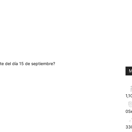
te del día 15 de septiembre?
M
1,1
0
S
33