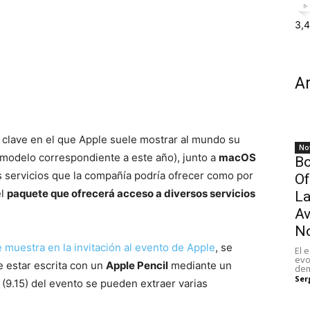
3,
Ar
ía clave en el que Apple suele mostrar al mundo su
Not
modelo correspondiente a este año), junto a
macOS
Bo
s servicios que la compañía podría ofrecer como por
Of
el
paquete que ofrecerá acceso a diversos servicios
La
Av
N
 muestra en la invitación al evento de Apple
, se
El 
evo
 estar escrita con un
Apple Pencil
mediante un
dem
Ser
a (9.15) del evento se pueden extraer varias