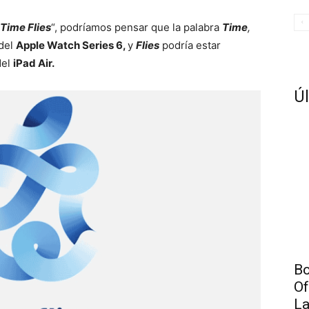
Time Flies
“, podríamos pensar que la palabra
Time
,
 del
Apple Watch Series 6,
y
Flies
podría estar
del
iPad Air.
Úl
Bo
Of
La