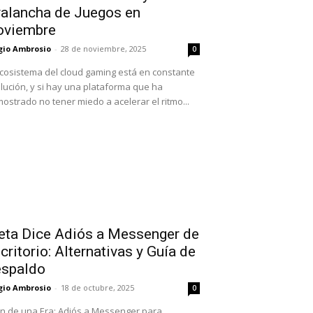
alancha de Juegos en
oviembre
gio Ambrosio
-
28 de noviembre, 2025
0
ecosistema del cloud gaming está en constante
lución, y si hay una plataforma que ha
ostrado no tener miedo a acelerar el ritmo...
ta Dice Adiós a Messenger de
critorio: Alternativas y Guía de
spaldo
gio Ambrosio
-
18 de octubre, 2025
0
Fin de una Era: Adiós a Messenger para