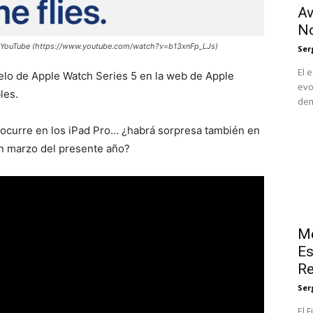
Av
N
 en YouTube (https://www.youtube.com/watch?v=b13xnFp_LJs)
Ser
El 
delo de Apple Watch Series 5 en la web de Apple
evo
les.
dem
 ocurre en los iPad Pro… ¿habrá sorpresa también en
n marzo del presente año?
Me
Es
Re
Ser
El 