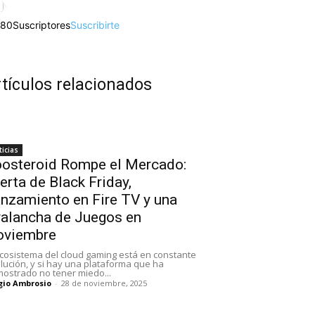
480
Suscriptores
Suscribirte
tículos relacionados
icias
osteroid Rompe el Mercado:
erta de Black Friday,
nzamiento en Fire TV y una
alancha de Juegos en
oviembre
ecosistema del cloud gaming está en constante
lución, y si hay una plataforma que ha
ostrado no tener miedo...
gio Ambrosio
-
28 de noviembre, 2025