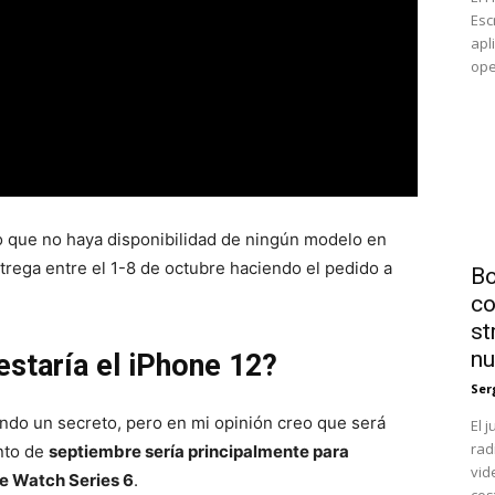
Esc
apl
ope
o que no haya disponibilidad de ningún modelo en
ntrega entre el 1-8 de octubre haciendo el pedido a
Bo
co
st
nu
estaría el iPhone 12?
Ser
endo un secreto, pero en mi opinión creo que será
El 
rad
ento de
septiembre sería principalmente para
vid
le Watch Series 6
.
cost