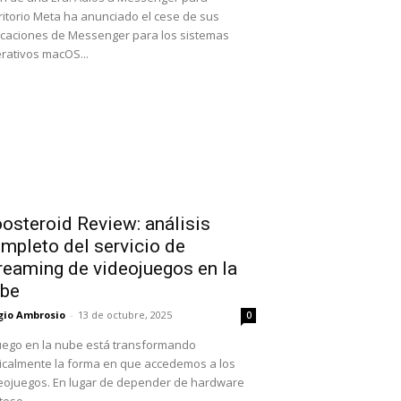
ritorio Meta ha anunciado el cese de sus
icaciones de Messenger para los sistemas
rativos macOS...
osteroid Review: análisis
mpleto del servicio de
reaming de videojuegos en la
be
gio Ambrosio
-
13 de octubre, 2025
0
juego en la nube está transformando
icalmente la forma en que accedemos a los
eojuegos. En lugar de depender de hardware
oso ...