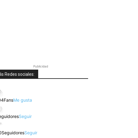
Publicidad
is Redes sociales:
04
Fans
Me gusta
eguidores
Seguir
0
Seguidores
Seguir