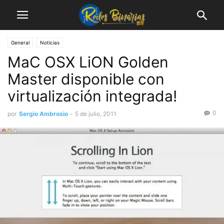
General
Noticias
MaC OSX LiON Golden
Master disponible con
virtualización integrada!
0
por
Sergio Ambrosio
-
5 de julio, 2011