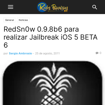
General
Noticias
RedSn0w 0.9.8b6 para
realizar Jailbreak iOS 5 BETA
6
0
por
Sergio Ambrosio
-
25 de agosto, 2011