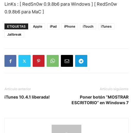
LinKs : [ RedSn0w 0.9.8b6 para Windows ] [ RedSn0w
0.9.8b6 para MaC ]
ETIQUETAS
Apple
iPad
iPhone
iTouch
iTunes
Jailbreak
Artículo anterior
Artículo siguiente
iTunes 10.4.1 liberada!
Poner botón “MOSTRAR
ESCRITORIO” en Windows 7