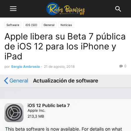
Software
iOS (SO)
General
Noticias
Apple libera su Beta 7 pública
de iOS 12 para los iPhone y
iPad
0
por
Sergio Ambrosio
-
21 de agosto, 2018