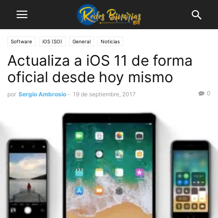
Software
iOS (SO)
General
Noticias
Actualiza a iOS 11 de forma
oficial desde hoy mismo
0
por
Sergio Ambrosio
-
19 de septiembre, 2017