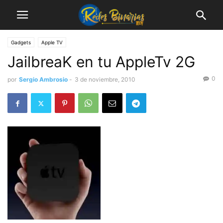
Gadgets
Apple TV
JailbreaK en tu AppleTv 2G
0
por
Sergio Ambrosio
-
3 de noviembre, 2010